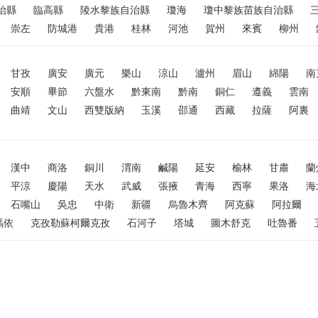
治縣
臨高縣
陵水黎族自治縣
瓊海
瓊中黎族苗族自治縣
崇左
防城港
貴港
桂林
河池
賀州
來賓
柳州
甘孜
廣安
廣元
樂山
涼山
瀘州
眉山
綿陽
南
安順
畢節
六盤水
黔東南
黔南
銅仁
遵義
雲南
曲靖
文山
西雙版納
玉溪
邵通
西藏
拉薩
阿裏
漢中
商洛
銅川
渭南
鹹陽
延安
榆林
甘肅
蘭
平涼
慶陽
天水
武威
張掖
青海
西寧
果洛
海
石嘴山
吳忠
中衛
新疆
烏魯木齊
阿克蘇
阿拉爾
瑪依
克孜勒蘇柯爾克孜
石河子
塔城
圖木舒克
吐魯番