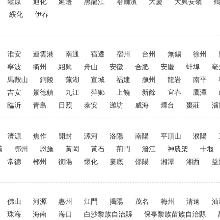
鬆原
通化
延邊
黑龍江
哈爾濱
大慶
大興安嶺
綏化
伊春
淮安
連雲港
南通
宿遷
宿州
台州
無錫
徐州
寧波
衢州
紹興
舟山
安徽
合肥
安慶
蚌埠
亳
馬鞍山
銅陵
蕪湖
宣城
福建
撫州
龍岩
南平
吉安
景德鎮
九江
萍鄉
上饒
新餘
宜春
鷹潭
臨沂
青島
日照
泰安
濰坊
威海
煙台
棗莊
淄
濟源
焦作
開封
漯河
洛陽
南陽
平頂山
濮陽
漢
鄂州
恩施
黃岡
黃石
荊門
潛江
神農架
十堰
常德
郴州
衡陽
懷化
婁底
邵陽
湘潭
湘西
益
佛山
河源
惠州
江門
揭陽
茂名
梅州
清遠
汕
珠海
海南
海口
白沙黎族自治縣
保亭黎族苗族自治縣