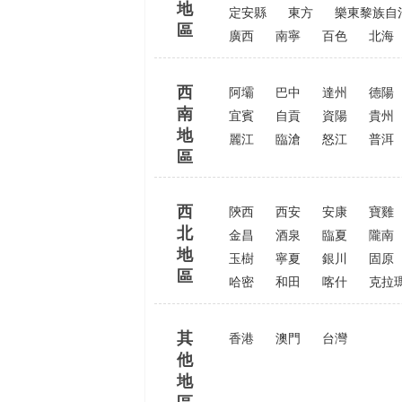
地
定安縣
東方
樂東黎族自
區
廣西
南寧
百色
北海
西
阿壩
巴中
達州
德陽
南
宜賓
自貢
資陽
貴州
地
麗江
臨滄
怒江
普洱
區
西
陝西
西安
安康
寶雞
北
金昌
酒泉
臨夏
隴南
地
玉樹
寧夏
銀川
固原
區
哈密
和田
喀什
克拉
其
香港
澳門
台灣
他
地