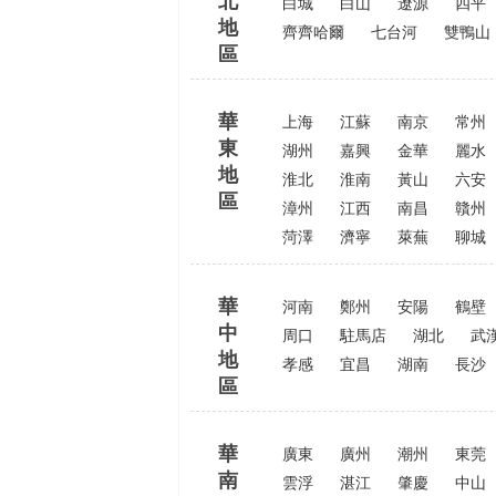
北
白城
白山
遼源
四平
地
齊齊哈爾
七台河
雙鴨山
區
華
上海
江蘇
南京
常州
東
湖州
嘉興
金華
麗水
地
淮北
淮南
黃山
六安
區
漳州
江西
南昌
贛州
菏澤
濟寧
萊蕪
聊城
華
河南
鄭州
安陽
鶴壁
中
周口
駐馬店
湖北
武
地
孝感
宜昌
湖南
長沙
區
華
廣東
廣州
潮州
東莞
南
雲浮
湛江
肇慶
中山