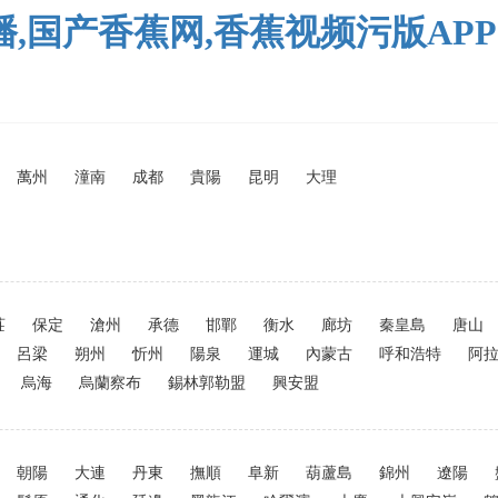
播,国产香蕉网,香蕉视频污版APP
萬州
潼南
成都
貴陽
昆明
大理
莊
保定
滄州
承德
邯鄲
衡水
廊坊
秦皇島
唐山
呂梁
朔州
忻州
陽泉
運城
內蒙古
呼和浩特
阿
烏海
烏蘭察布
錫林郭勒盟
興安盟
朝陽
大連
丹東
撫順
阜新
葫蘆島
錦州
遼陽