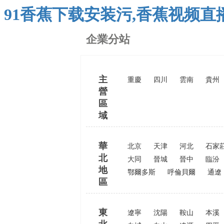
91香蕉下载安装污,香蕉视频直
企業分站
主
重慶
四川
雲南
貴州
營
區
域
華
北京
天津
河北
石家
北
大同
晉城
晉中
臨汾
地
鄂爾多斯
呼倫貝爾
通遼
區
東
遼寧
沈陽
鞍山
本溪