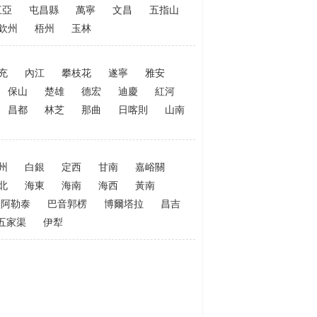
三亞
屯昌縣
萬寧
文昌
五指山
欽州
梧州
玉林
充
內江
攀枝花
遂寧
雅安
保山
楚雄
德宏
迪慶
紅河
昌都
林芝
那曲
日喀則
山南
州
白銀
定西
甘南
嘉峪關
北
海東
海南
海西
黃南
阿勒泰
巴音郭楞
博爾塔拉
昌吉
五家渠
伊犁