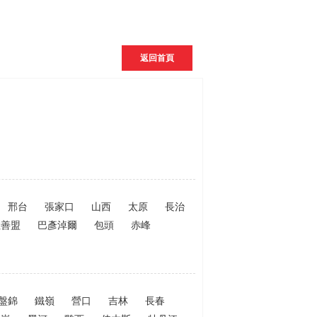
返回首頁
邢台
張家口
山西
太原
長治
拉善盟
巴彥淖爾
包頭
赤峰
盤錦
鐵嶺
營口
吉林
長春