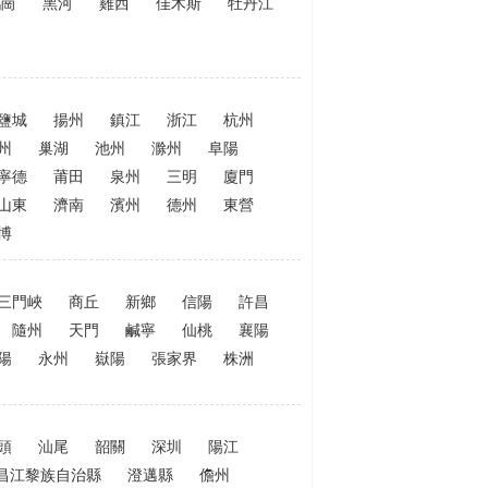
鶴崗
黑河
雞西
佳木斯
牡丹江
鹽城
揚州
鎮江
浙江
杭州
州
巢湖
池州
滁州
阜陽
寧德
莆田
泉州
三明
廈門
山東
濟南
濱州
德州
東營
博
三門峽
商丘
新鄉
信陽
許昌
隨州
天門
鹹寧
仙桃
襄陽
陽
永州
嶽陽
張家界
株洲
頭
汕尾
韶關
深圳
陽江
昌江黎族自治縣
澄邁縣
儋州